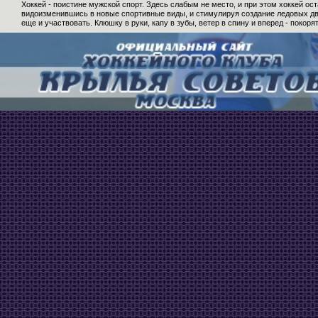
Хоккей - поистине мужской спорт. Здесь слабым не место, и при этом хоккей ос
видоизменившись в новые спортивные виды, и стимулируя создание ледовых дво
еще и участвовать. Клюшку в руки, капу в зубы, ветер в спину и вперед - покор