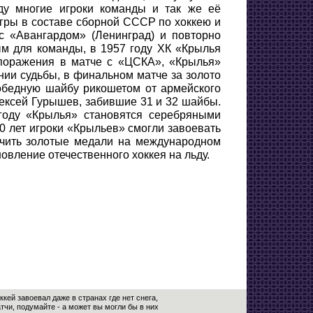
ду многие игроки команды и так же её
гры в составе сборной СССР по хоккею и
с «Авангардом» (Ленинград) и повторно
ым для команды, в 1957 году ХК «Крылья
поражения в матче с «ЦСКА», «Крылья»
нии судьбы, в финальном матче за золото
обедную шайбу рикошетом от армейского
ексей Гурышев, забившие 31 и 32 шайбы.
году «Крылья» становятся серебряными
10 лет игроки «Крыльев» смогли завоевать
учить золотые медали на международном
овление отечественного хоккея на льду.
кей завоевал даже в странах где нет снега,
чи, подумайте - а может вы могли бы в них