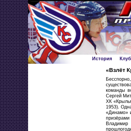
История
Клуб
«Взлёт К
Бесспорно,
существова
команды в
Сергей Мит
ХК «Крыль
1953). Од
«Динамо» и
призёрами 
Владимир 
прошлогодн