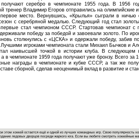
получают серебро в чемпионате 1955 года. В 1956 го
й тренер Владимир Егоров отправились на олимпийские и
 первое место. Вернувшись, «Крылья» сыграли в ничью 
сезон с серебряной медалью. Следующий год стал золот
впервые стал чемпионом СССР. Стартовав чемпионат с 
держивали победу за победой и завоевали золото. По иро
новь столкнулись с «ЦСКА» и одержали победу, забив п
 Лучшими игроками чемпионата стали Михаил Бычков и Ал
стал наивысшей точкой в истории клуба. В следующем 
 а в чемпионате 1959 года получают уже бронзу. Всего за 
жные награды в чемпионате и кубке СССР, а так же пол
оставе сборной, сделав неоценимый вклад в развитие и стан
ри этом хоккей остается ещё и одной из лучших командных игр. Свою популярность хок
дание ледовых дворцов посреди жаркого юга. Если вы любите смотреть хоккейные мат