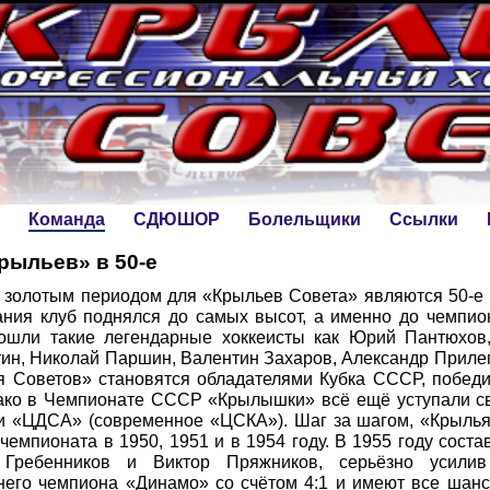
Команда
СДЮШОР
Болельщики
Ссылки
рыльев» в 50-е
 золотым периодом для «Крыльев Совета» являются 50-е г
ния клуб поднялся до самых высот, а именно до чемпио
ошли такие легендарные хоккеисты как Юрий Пантюхов,
ин, Николай Паршин, Валентин Захаров, Александр Прилеп
я Советов» становятся обладателями Кубка СССР, побе
нако в Чемпионате СССР «Крылышки» всё ещё уступали с
 «ЦДСА» (современное «ЦСКА»). Шаг за шагом, «Крылья»
чемпионата в 1950, 1951 и в 1954 году. В 1955 году сос
Гребенников и Виктор Пряжников, серьёзно усилив
его чемпиона «Динамо» со счётом 4:1 и имеют все шанс