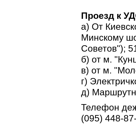
Проезд к У
а) От Киевск
Минскому шо
Советов"); 5
б) от м. "Ку
в) от м. "Мо
г) Электричк
д) Маршрутн
Телефон деж
(095) 448-87