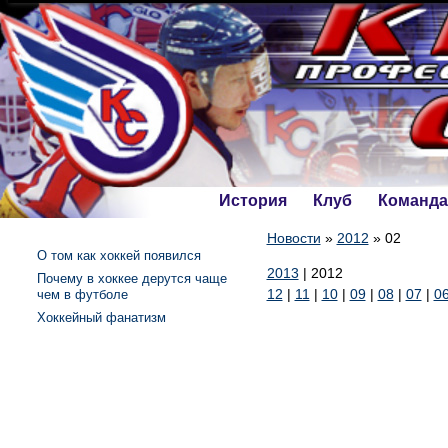
История
Клуб
Команда
Новости
»
2012
»
02
О том как хоккей появился
2013
|
2012
Почему в хоккее дерутся чаще
12
|
11
|
10
|
09
|
08
|
07
|
0
чем в футболе
Хоккейный фанатизм